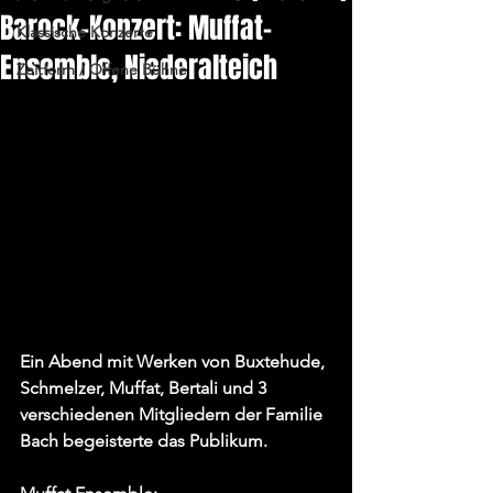
Barock-Konzert: Muffat-
Klassische Konzerte
Ensemble, Niederalteich
Zeitform / Offene Bühne
Ein Abend mit Werken von Buxtehude, 
Schmelzer, Muffat, Bertali und 3 
verschiedenen Mitgliedern der Familie 
Bach begeisterte das Publikum.