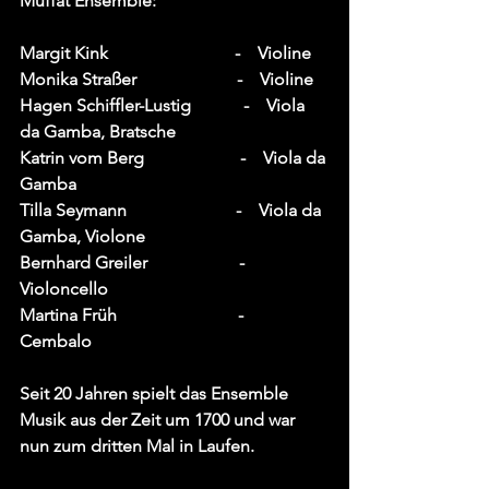
Muffat Ensemble:
Margit Kink                             -    Violine
Monika Straßer                       -    Violine
Hagen Schiffler-Lustig            -    Viola 
da Gamba, Bratsche
Katrin vom Berg                      -    Viola da 
Gamba
Tilla Seymann                         -    Viola da 
Gamba, Violone
Bernhard Greiler                     -    
Violoncello
Martina Früh     			-        
Cembalo
Seit 20 Jahren spielt das Ensemble 
Musik aus der Zeit um 1700 und war 
nun zum dritten Mal in Laufen. 